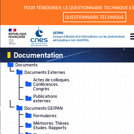
Panneau de gestion des cookies
POUR TÉMOIGNER, LE QUESTIONNAIRE TECHNIQUE ES
QUESTIONNAIRE TECHNIQUE
GEIPAN
Groupe d’études et d’informations sur les phénomènes
aérospatiaux non identifiés.
Documentation
Documents
Documents Externes
Actes de colloques.
Conférences.
Congrès
Publications
externes
Documents GEIPAN
Formulaires
Mémoires. Thèses.
Etudes. Rapports