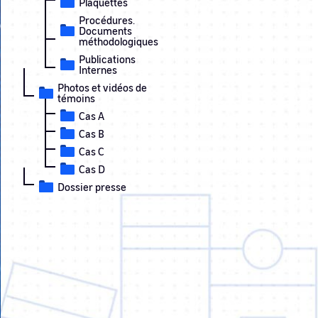
Plaquettes
Procédures.
Documents
méthodologiques
Publications
Internes
Photos et vidéos de
témoins
Cas A
Cas B
Cas C
Cas D
Dossier presse