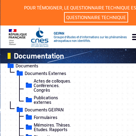
Panneau de gestion des cookies
POUR TÉMOIGNER, LE QUESTIONNAIRE TECHNIQUE ES
QUESTIONNAIRE TECHNIQUE
GEIPAN
Groupe d’études et d’informations sur les phénomènes
aérospatiaux non identifiés.
Documentation
Documents
Documents Externes
Actes de colloques.
Conférences.
Congrès
Publications
externes
Documents GEIPAN
Formulaires
Mémoires. Thèses.
Etudes. Rapports