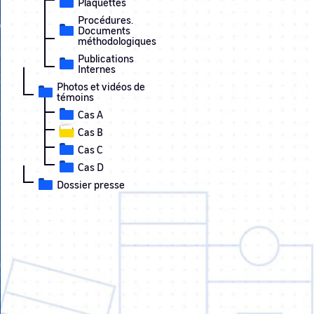
Plaquettes
Procédures.
Documents
méthodologiques
Publications
Internes
Photos et vidéos de
témoins
Cas A
Cas B
Cas C
Cas D
Dossier presse