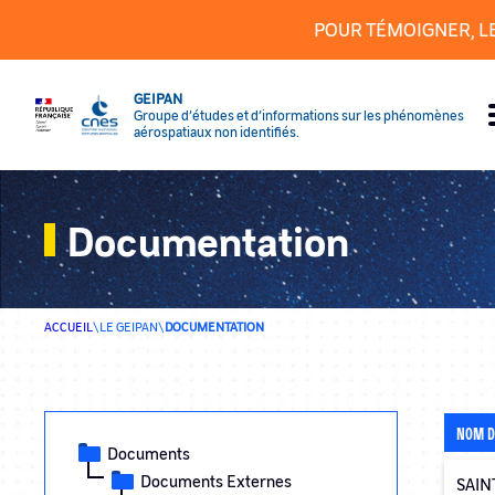
Panneau de gestion des cookies
POUR TÉMOIGNER, L
GEIPAN
Groupe d’études et d’informations sur les phénomènes
aérospatiaux non identifiés.
Documentation
ACCUEIL
\
LE GEIPAN
\
DOCUMENTATION
NOM D
Documents
Documents Externes
SAINT