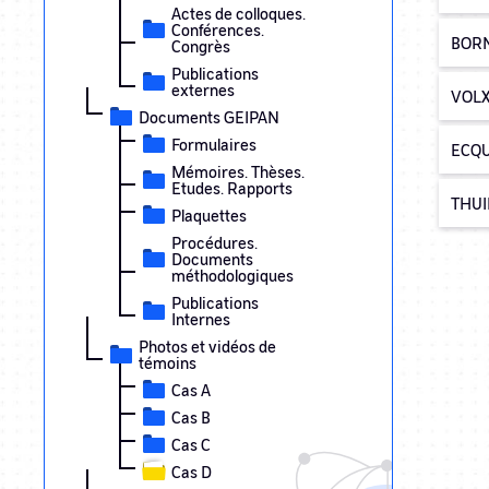
Actes de colloques.
Conférences.
BORN
Congrès
Publications
externes
VOLX
Documents GEIPAN
Formulaires
ECQUE
Mémoires. Thèses.
Etudes. Rapports
THUIR
Plaquettes
Procédures.
Documents
méthodologiques
Publications
Internes
Photos et vidéos de
témoins
Cas A
Cas B
Cas C
Cas D