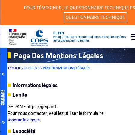
Panneau de gestion des cookies
POUR TÉMOIGNER, LE QUESTIONNAIRE TECHNIQUE ES
QUESTIONNAIRE TECHNIQUE
GEIPAN
Groupe d’études et d’informations sur les phénomènes
aérospatiaux non identifiés.
Page Des Mentions Légales
ACCUEIL
\
LE GEIPAN
\
PAGE DES MENTIONS LÉGALES
Informations légales
SOMMAIRE
Le site
GEIPAN - https://geipan.fr
Pour nous contacter, veuillez utiliser le formulaire :
/contactez-nous
La société