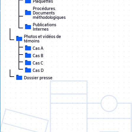
Plaquettes
Procédures.
Documents
méthodologiques
Publications
Internes
Photos et vidéos de
témoins
Cas A
Cas B
Cas C
Cas D
Dossier presse