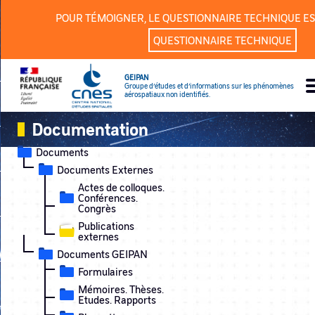
Panneau de gestion des cookies
POUR TÉMOIGNER, LE QUESTIONNAIRE TECHNIQUE ES
QUESTIONNAIRE TECHNIQUE
GEIPAN
Groupe d’études et d’informations sur les phénomènes
aérospatiaux non identifiés.
Documentation
Documents
Documents Externes
Actes de colloques.
Conférences.
Congrès
Publications
externes
Documents GEIPAN
Formulaires
Mémoires. Thèses.
Etudes. Rapports