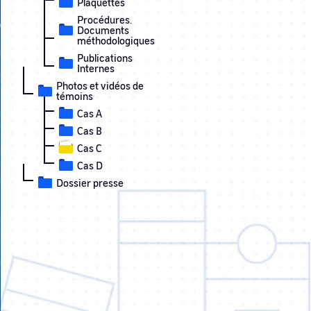
Plaquettes
Procédures.
Documents
méthodologiques
Publications
Internes
Photos et vidéos de
témoins
Cas A
Cas B
Cas C
Cas D
Dossier presse