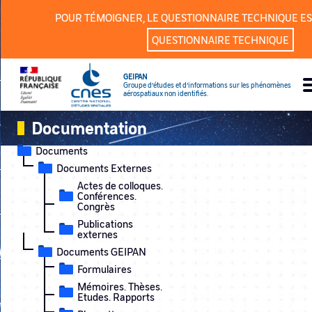
Panneau de gestion des cookies
POUR TÉMOIGNER, LE QUESTIONNAIRE TECHNIQUE ES
QUESTIONNAIRE TECHNIQUE
GEIPAN
Groupe d’études et d’informations sur les phénomènes
aérospatiaux non identifiés.
Documentation
Documents
Documents Externes
Actes de colloques.
Conférences.
Congrès
Publications
externes
Documents GEIPAN
Formulaires
Mémoires. Thèses.
Etudes. Rapports