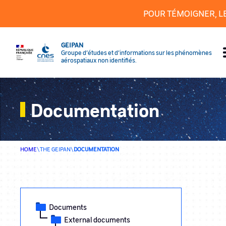
Cookies management panel
POUR TÉMOIGNER, L
GEIPAN
Groupe d’études et d’informations sur les phénomènes
aérospatiaux non identifiés.
Documentation
HOME
\
THE GEIPAN
\
DOCUMENTATION
Documents
External documents