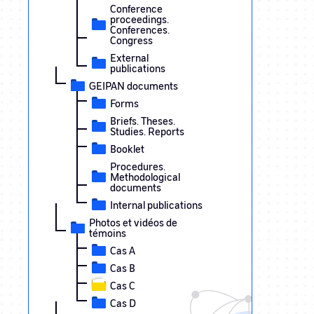
Conference
proceedings.
Conferences.
Congress
External
publications
GEIPAN documents
Forms
Briefs. Theses.
Studies. Reports
Booklet
Procedures.
Methodological
documents
Internal publications
Photos et vidéos de
témoins
Cas A
Cas B
Cas C
Cas D