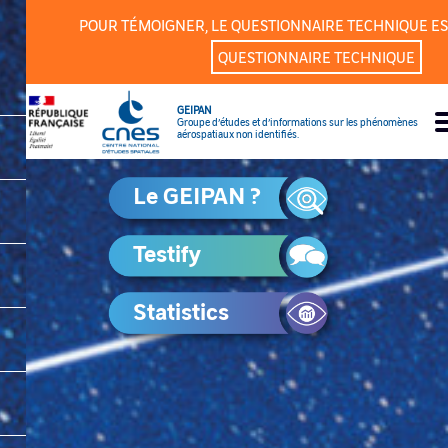
Cookies management panel
POUR TÉMOIGNER, LE QUESTIONNAIRE TECHNIQUE ES
QUESTIONNAIRE TECHNIQUE
GEIPAN
Groupe d’études et d’informations sur les phénomènes
aérospatiaux non identifiés.
Le GEIPAN ?
Testify
Statistics