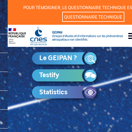
Cookies management panel
POUR TÉMOIGNER, LE QUESTIONNAIRE TECHNIQUE ES
QUESTIONNAIRE TECHNIQUE
GEIPAN
Groupe d’études et d’informations sur les phénomènes
aérospatiaux non identifiés.
Le GEIPAN ?
Testify
Statistics