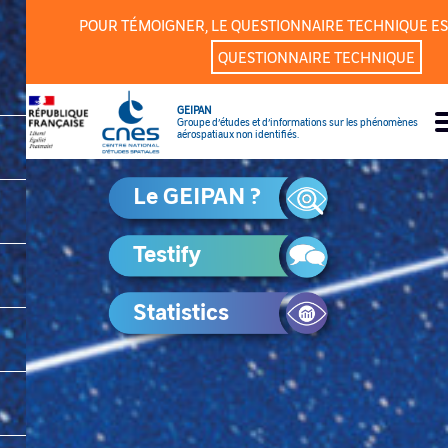
Cookies management panel
POUR TÉMOIGNER, LE QUESTIONNAIRE TECHNIQUE ES
QUESTIONNAIRE TECHNIQUE
GEIPAN
Groupe d’études et d’informations sur les phénomènes
aérospatiaux non identifiés.
Le GEIPAN ?
Testify
Statistics