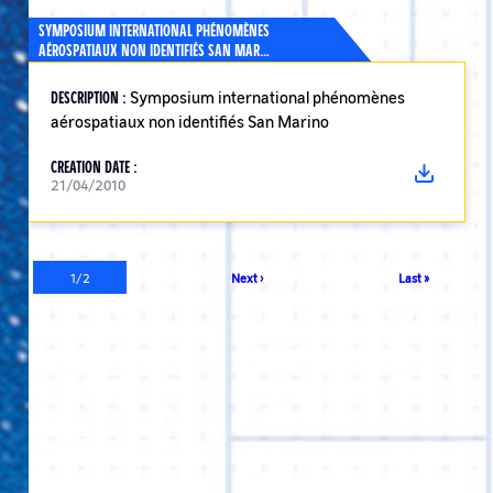
SYMPOSIUM INTERNATIONAL PHÉNOMÈNES
AÉROSPATIAUX NON IDENTIFIÉS SAN MAR…
DESCRIPTION :
Symposium international phénomènes
aérospatiaux non identifiés San Marino
CREATION DATE :
21/04/2010
Pagination
Current
1/2
Next
Next ›
Last
Last »
page
page
page