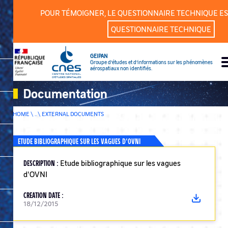
Cookies management panel
POUR TÉMOIGNER, LE QUESTIONNAIRE TECHNIQUE ES
QUESTIONNAIRE TECHNIQUE
GEIPAN
Groupe d’études et d’informations sur les phénomènes
aérospatiaux non identifiés.
Documentation
HOME \ .. \
EXTERNAL DOCUMENTS
ETUDE BIBLIOGRAPHIQUE SUR LES VAGUES D'OVNI
DESCRIPTION :
Etude bibliographique sur les vagues
d'OVNI
CREATION DATE :
18/12/2015