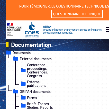
Cookies management panel
POUR TÉMOIGNER, LE QUESTIONNAIRE TECHNIQUE ES
QUESTIONNAIRE TECHNIQUE
GEIPAN
Groupe d’études et d’informations sur les phénomènes
aérospatiaux non identifiés.
Documentation
Documents
External documents
Conference
proceedings.
Conferences.
Congress
External
publications
GEIPAN documents
Forms
Briefs. Theses.
Studies. Reports