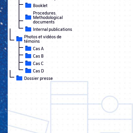
Booklet
Procedures.
Methodological
documents
Internal publications
Photos et vidéos de
témoins
Cas A
Cas B
Cas C
Cas D
Dossier presse