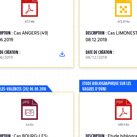
47.3 Mo
472.61 Ko
RIPTION :
Cas ANGERS (49)
DESCRIPTION :
Cas LIMONEST 
06.2019
08.12.2018
DE CRÉATION :
DATE DE CRÉATION :
06/2019
08/12/2018
ETUDE BIBLIOGRAPHIQUE SUR LES
LES-VALENCES (26) 06.08.2016
VAGUES D'OVNI
4.4 Ko
458.5 Ko
RIPTION :
Cas BOURG-LES-
DESCRIPTION :
Etude bibliogr