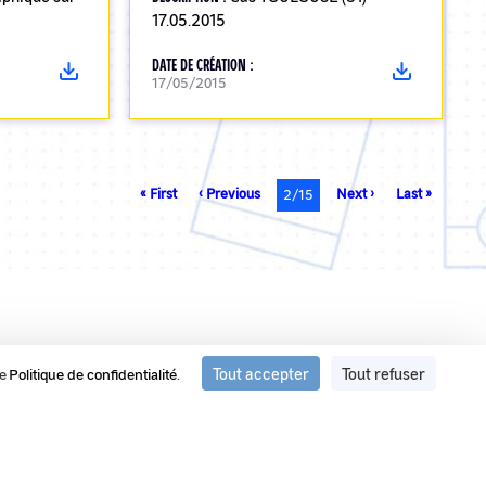
17.05.2015
DATE DE CRÉATION :
17/05/2015
Première
« First
Page
‹ Previous
Page
Next ›
Dernière
Last »
Page
2/15
page
précédente
suivante
page
courante
Tout accepter
Tout refuser
re
Politique de confidentialité
.