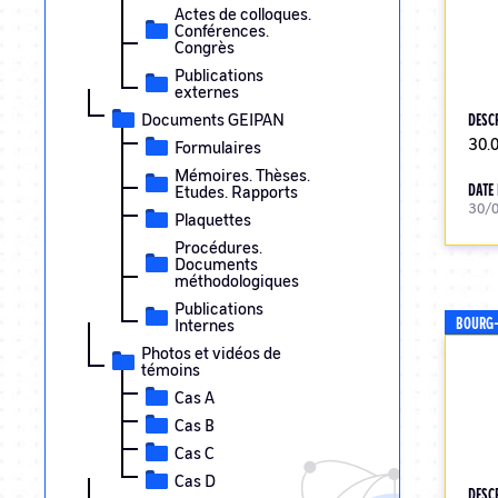
Actes de colloques.
Conférences.
Congrès
Publications
externes
Documents GEIPAN
DESC
30.
Formulaires
Mémoires. Thèses.
DATE 
Etudes. Rapports
30/
Plaquettes
Procédures.
Documents
méthodologiques
Publications
BOURG-
Internes
Photos et vidéos de
témoins
Cas A
Cas B
Cas C
Cas D
DESC