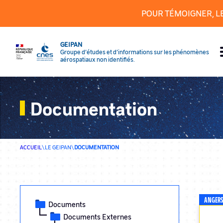
Panneau de gestion des cookies
POUR TÉMOIGNER, L
GEIPAN
Groupe d’études et d’informations sur les phénomènes
aérospatiaux non identifiés.
Documentation
ACCUEIL
\
LE GEIPAN
\
DOCUMENTATION
ANGERS 
Documents
Documents Externes