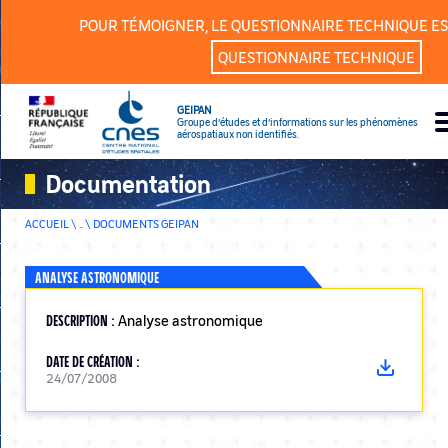
Panneau de gestion des cookies
POUR TÉMOIGNER, LE QUESTIONNAIRE TECHNIQUE ES
QUESTIONNAIRE TECHNIQUE
GEIPAN
Groupe d’études et d’informations sur les phénomènes
aérospatiaux non identifiés.
Documentation
ACCUEIL \ .. \
DOCUMENTS GEIPAN
ANALYSE ASTRONOMIQUE
DESCRIPTION :
Analyse astronomique
DATE DE CRÉATION :
24/07/2008