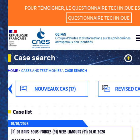
Cookies management panel
POUR TÉMOIGNER, LE QUESTIONNAIRE TECHNIQUE ES
QUESTIONNAIRE TECHNIQUE
GEIPAN
Groupe d’études et d’informations sur les phénomènes
aérospatiaux non identifiés.
Case search
+
HOME
\
CASES AND TESTIMONIES
\
CASE SEARCH
Keywords
Classification
NOUVEAUX CAS (17)
REVISED CA
Department
Case list
01/01/2026
[R] DE BRIIS-SOUS-FORGES (91) VERS LIMOURS (91) 01.01.2026
ADVANCED SEARCH