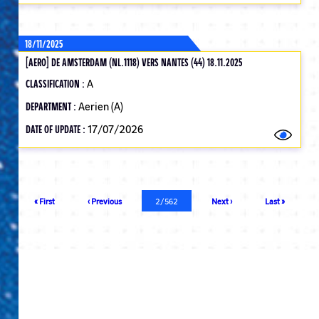
18/11/2025
[AERO] DE AMSTERDAM (NL.1118) VERS NANTES (44) 18.11.2025
CLASSIFICATION :
A
DEPARTMENT :
Aerien (A)
DATE OF UPDATE :
17/07/2026
Pagination
First
« First
Previous
‹ Previous
Current
2/562
Next
Next ›
Last
Last »
page
page
page
page
page