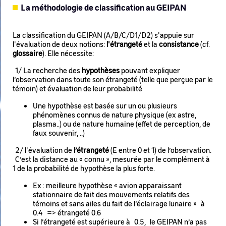
La méthodologie de classification au GEIPAN
La classification du GEIPAN (A/B/C/D1/D2) s'appuie sur
l'évaluation de deux notions:
l'étrangeté
et la
consistance
(cf.
glossaire
). Elle nécessite:
1/ La recherche des
hypothèses
pouvant expliquer
l’observation dans toute son étrangeté (telle que perçue par le
témoin) et évaluation de leur probabilité
Une hypothèse est basée sur un ou plusieurs
phénomènes connus de nature physique (ex astre,
plasma..) ou de nature humaine (effet de perception, de
faux souvenir, ..)
2/ l'évaluation de
l’étrangeté
(E entre 0 et 1) de l’observation.
C’est la distance au « connu », mesurée par le complément à
1 de la probabilité de hypothèse la plus forte.
Ex : meilleure hypothèse « avion apparaissant
stationnaire de fait des mouvements relatifs des
témoins et sans ailes du fait de l’éclairage lunaire » à
0.4 => étrangeté 0.6
Si l’étrangeté est supérieure à 0.5, le GEIPAN n’a pas