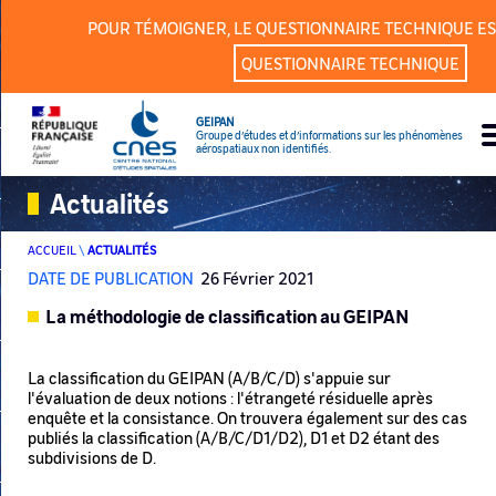
Panneau de gestion des cookies
POUR TÉMOIGNER, LE QUESTIONNAIRE TECHNIQUE ES
QUESTIONNAIRE TECHNIQUE
GEIPAN
Groupe d’études et d’informations sur les phénomènes
aérospatiaux non identifiés.
Actualités
ACCUEIL
\
ACTUALITÉS
DATE DE PUBLICATION
26 Février 2021
La méthodologie de classification au GEIPAN
La classification du GEIPAN (A/B/C/D) s'appuie sur
l'évaluation de deux notions : l'étrangeté résiduelle après
enquête et la consistance. On trouvera également sur des cas
publiés la classification (A/B/C/D1/D2), D1 et D2 étant des
subdivisions de D.