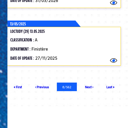
DATE OF UPDATE :
31/03/2026
13/05/2025
LOCTUDY (29) 13.05.2025
CLASSIFICATION :
A
DEPARTMENT :
Finistère
DATE OF UPDATE :
27/11/2025
Pagination
First
« First
Previous
‹ Previous
Current
8/562
Next
Next ›
Last
Last »
page
page
page
page
page