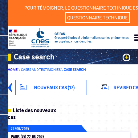
Cookies management panel
POUR TÉMOIGNER, LE QUESTIONNAIRE TECHNIQUE ES
QUESTIONNAIRE TECHNIQUE
GEIPAN
Groupe d’études et d’informations sur les phénomènes
aérospatiaux non identifiés.
Case search
+
HOME
\
CASES AND TESTIMONIES
\
CASE SEARCH
Keywords
Classification
NOUVEAUX CAS (17)
REVISED CA
Department
Liste des nouveaux
cas
22/06/2025
ADVANCED SEARCH
PARIS (75) 22.06.2025