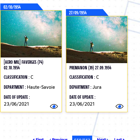
02/10/1954
27/09/1954
[AERO MIL] FAVERGES (74)
02.10.1954
PREMANON (39) 27.09.1954
CLASSIFICATION :
C
CLASSIFICATION :
C
DEPARTMENT :
Haute-Savoie
DEPARTMENT :
Jura
DATE OF UPDATE :
DATE OF UPDATE :
23/06/2021
23/06/2021
First
« First
Previous
‹ Previous
Next
Next ›
Last
Last »
Current
559/562