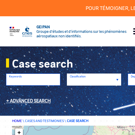
Cookies management panel
POUR TÉMOIGNER, L
GEIPAN
Groupe d’études et d’informations sur les phénomènes
aérospatiaux non identifiés.
Case search
Keywords
Classification
De
ADVANCED SEARCH
HOME
\
CASES AND TESTIMONIES
\
CASE SEARCH
+