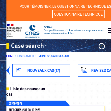
Cookies management panel
POUR TÉMOIGNER, LE QUESTIONNAIRE TECHNIQUE ES
QUESTIONNAIRE TECHNIQUE
GEIPAN
Groupe d’études et d’informations sur les phénomènes
aérospatiaux non identifiés.
Case search
+
HOME
\
CASES AND TESTIMONIES
\
CASE SEARCH
Keywords
Classification
NOUVEAUX CAS (17)
REVISED CA
Department
Liste des nouveaux
cas
08/10/1978
ADVANCED SEARCH
NIERGNIES (59) 08.10.1978