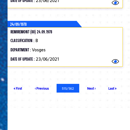
DATE OF UPDATE :
23/06/2021
24/09/1978
REMIREMONT (88) 24.09.1978
CLASSIFICATION :
B
DEPARTMENT :
Vosges
DATE OF UPDATE :
23/06/2021
Pagination
First
« First
Previous
‹ Previous
Current
515/562
Next
Next ›
Last
Last »
page
page
page
page
page