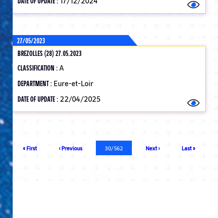
DATE OF UPDATE :
17/12/2024
27/05/2023
BREZOLLES (28) 27.05.2023
CLASSIFICATION :
A
DEPARTMENT :
Eure-et-Loir
DATE OF UPDATE :
22/04/2025
Pagination
First
« First
Previous
‹ Previous
Current
30/562
Next
Next ›
Last
Last »
page
page
page
page
page