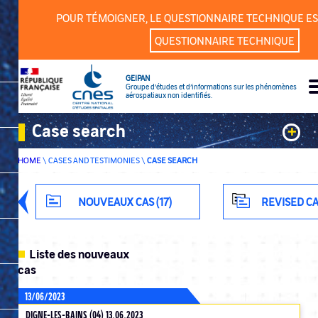
Cookies management panel
POUR TÉMOIGNER, LE QUESTIONNAIRE TECHNIQUE ES
QUESTIONNAIRE TECHNIQUE
GEIPAN
Groupe d’études et d’informations sur les phénomènes
aérospatiaux non identifiés.
Case search
+
HOME
\
CASES AND TESTIMONIES
\
CASE SEARCH
Keywords
Classification
NOUVEAUX CAS (17)
REVISED CA
Department
Liste des nouveaux
cas
13/06/2023
ADVANCED SEARCH
DIGNE-LES-BAINS (04) 13.06.2023